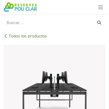
Ir al contenido
Todos los productos