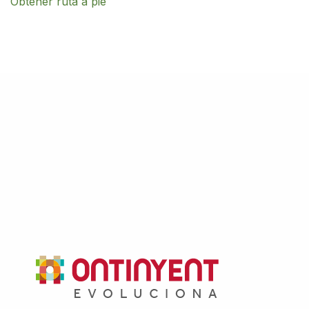
Obtener rut
a a pie