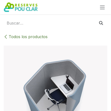
Ir al contenido
Todos los productos