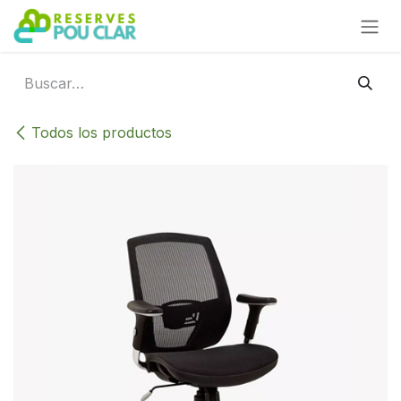
Ir al contenido
Todos los productos