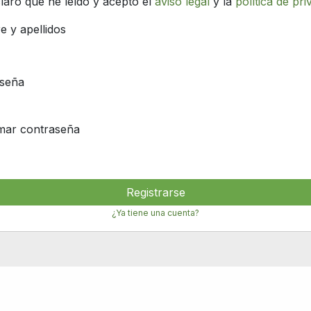
laro que he leído y acepto el
aviso legal
y la
política de pri
 y apellidos
seña
mar contraseña
Registrarse
¿Ya tiene una cuenta?