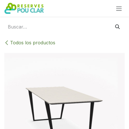
Ir al contenido
Todos los productos