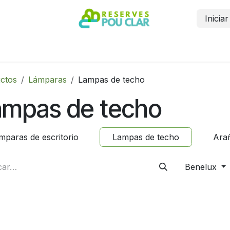
Inicia
Inicio
Reservar
Contáctanos
Más información
ctos
Lámparas
Lampas de techo
ampas de techo
mparas de escritorio
Lampas de techo
Arañ
Benelux