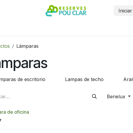
Inicia
Inicio
Reservar
Contáctanos
Más información
ctos
Lámparas
ámparas
mparas de escritorio
Lampas de techo
Arañ
Benelux
ra de oficina
7