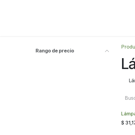
Ir al contenido
Produ
Rango de precio
L
Lá
Lámpa
$
31,1